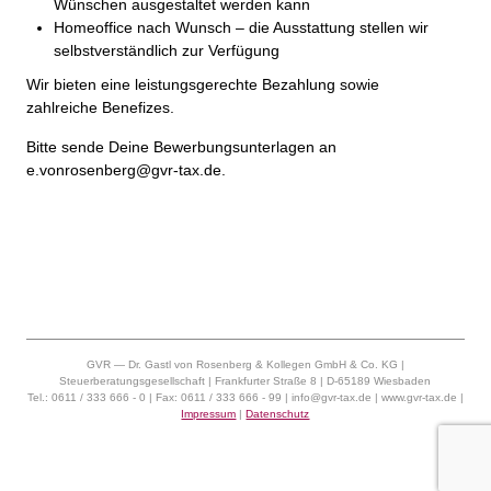
Wünschen ausgestaltet werden kann
Homeoffice nach Wunsch – die Ausstattung stellen wir
selbstverständlich zur Verfügung
Wir bieten eine leistungsgerechte Bezahlung sowie
zahlreiche Benefizes.
Bitte sende Deine Bewerbungsunterlagen an
e.vonrosenberg@gvr-tax.de.
GVR — Dr. Gastl von Rosenberg & Kollegen GmbH & Co. KG |
Steuerberatungsgesellschaft | Frankfurter Straße 8 | D-65189 Wiesbaden
Tel.: 0611 / 333 666 - 0 | Fax: 0611 / 333 666 - 99 | info@gvr-tax.de | www.gvr-tax.de |
Impressum
|
Datenschutz